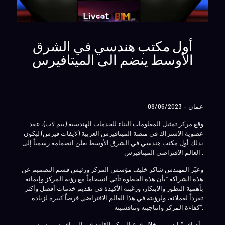
أول مكتب هندسي في الشرق
الأوسط ينضم الى الميتافيرس
عمان – 08/06/2023
وقع مركز تمثيل المعلومات البناء للخدمات الهندسية (بيم لاب)، عقد
عضوية الاشتراك في منصة الميتافيرس العربية (لايفات فيرس) ليكون
بذلك أول مكتب هندسي في الشرق الأوسط يعلن انضمامه رسمياً إلى
العالم الافتراضي الميتافيرس .
وعبّر المهندس شاكر خليف مؤسس المركز ورئيس قسم التصميم عن
هذه الشراكة “بأن هذه الخطوة تأتي انسجاماً مع رؤية المركز وإيمانه
بأهمية التطور والابتكار، ورغبته الأكيدة في تقديم خدمات أفضل وأكثر
تفرداً لعملائه، ولرؤيته في هذا العالم الافتراضي فرصاً كبيرة لزيادة
كفاءة المركز وانتاجيته وتنافسيته”.
وأضاف “بإنه ومن خلال فرع المركز القادم في الميتافيرس ، ستستمر