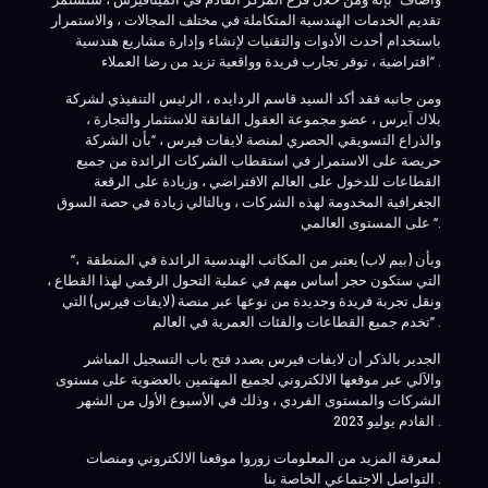
تقديم الخدمات الهندسية المتكاملة في مختلف المجالات ، والاستمرار
باستخدام أحدث الأدوات والتقنيات لإنشاء وإدارة مشاريع هندسية
افتراضية ، توفر تجارب فريدة وواقعية تزيد من رضا العملاء” .
ومن جانبه فقد أكد السيد قاسم الردايده ، الرئيس التنفيذي لشركة
بلاك آيرس ، عضو مجموعة العقول الفائقة للاستثمار والتجارة ،
والذراع التسويقي الحصري لمنصة لايفات فيرس ، “بأن الشركة
حريصة على الاستمرار في استقطاب الشركات الرائدة من جميع
القطاعات للدخول على العالم الافتراضي ، وزيادة على الرقعة
الجغرافية المخدومة لهذه الشركات ، وبالتالي زيادة في حصة السوق
على المستوى العالمي “.
“وبأن (بيم لاب) يعتبر من المكاتب الهندسية الرائدة في المنطقة ،
التي ستكون حجر أساس مهم في عملية التحول الرقمي لهذا القطاع ،
ونقل تجربة فريدة وجديدة من نوعها عبر منصة (لايفات فيرس) التي
تخدم جميع القطاعات والفئات العمرية في العالم” .
الجدير بالذكر أن لايفات فيرس بصدد فتح باب التسجيل المباشر
والآلي عبر موقعها الالكتروني لجميع المهتمين بالعضوية على مستوى
الشركات والمستوى الفردي ، وذلك في الأسبوع الأول من الشهر
القادم يوليو 2023 .
لمعرفة المزيد من المعلومات زوروا موقعنا الالكتروني ومنصات
التواصل الاجتماعي الخاصة بنا .